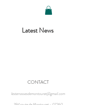
Reserveren
Latest News
CONTACT
lesterrassesdemontouret@gmail.com
294 route de Montouret - 07260